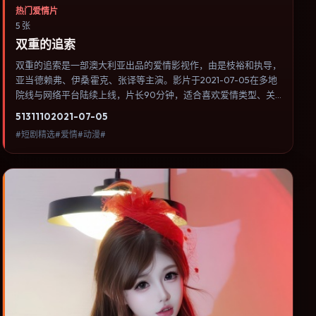
热门爱情片
5 张
双重的追索
双重的追索是一部澳大利亚出品的爱情影视作，由是枝裕和执导，
亚当·德赖弗、伊桑·霍克、张译等主演。影片于2021-07-05在多地
院线与网络平台陆续上线，片长90分钟，适合喜欢爱情类型、关
注人物命运与城市气质的观众观看。群戏调度密集，多条线索在终
5131
110
2021-07-05
场汇集，收束方式偏现实主义而非英雄主义。内容聚焦人物选择与
#短剧精选#爱情#动漫#
情节推进，节奏与视听语言统一，可作为休闲观影或类型片补片的
选择。