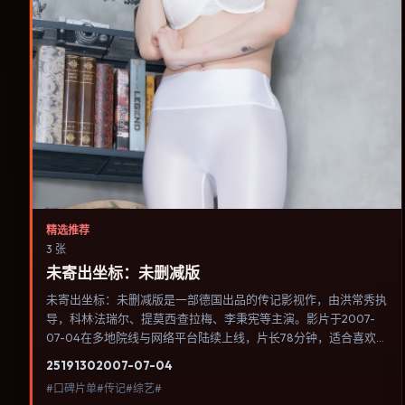
精选推荐
3 张
未寄出坐标：未删减版
未寄出坐标：未删减版是一部德国出品的传记影视作，由洪常秀执
导，科林·法瑞尔、提莫西·查拉梅、李秉宪等主演。影片于2007-
07-04在多地院线与网络平台陆续上线，片长78分钟，适合喜欢
传记类型、关注人物命运与城市气质的观众观看。群戏调度密集，
2519
130
2007-07-04
多条线索在终场汇集，收束方式偏现实主义而非英雄主义。内容聚
#口碑片单#传记#综艺#
焦人物选择与情节推进，节奏与视听语言统一，可作为休闲观影或