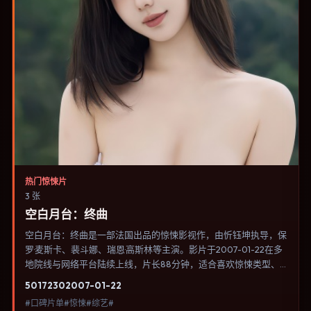
热门惊悚片
3 张
空白月台：终曲
空白月台：终曲是一部法国出品的惊悚影视作，由忻钰坤执导，保
罗·麦斯卡、裴斗娜、瑞恩·高斯林等主演。影片于2007-01-22在多
地院线与网络平台陆续上线，片长88分钟，适合喜欢惊悚类型、
关注人物命运与城市气质的观众观看。爱情线并不喧宾夺主，更像
5017
230
2007-01-22
一条牵引主角走向自我认知的暗线。内容聚焦人物选择与情节推
#口碑片单#惊悚#综艺#
进，节奏与视听语言统一，可作为休闲观影或类型片补片的选择。