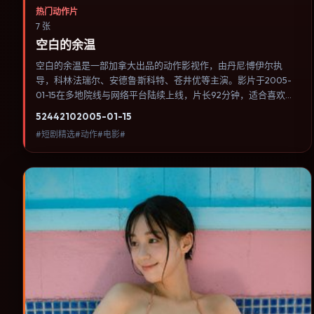
热门动作片
7 张
空白的余温
空白的余温是一部加拿大出品的动作影视作，由丹尼·博伊尔执
导，科林·法瑞尔、安德鲁·斯科特、苍井优等主演。影片于2005-
01-15在多地院线与网络平台陆续上线，片长92分钟，适合喜欢动
作类型、关注人物命运与城市气质的观众观看。传记片聚焦主人公
5244
210
2005-01-15
人生某一阶段，避免流水账式的大事年表罗列。内容聚焦人物选择
#短剧精选#动作#电影#
与情节推进，节奏与视听语言统一，可作为休闲观影或类型片补片
的选择。