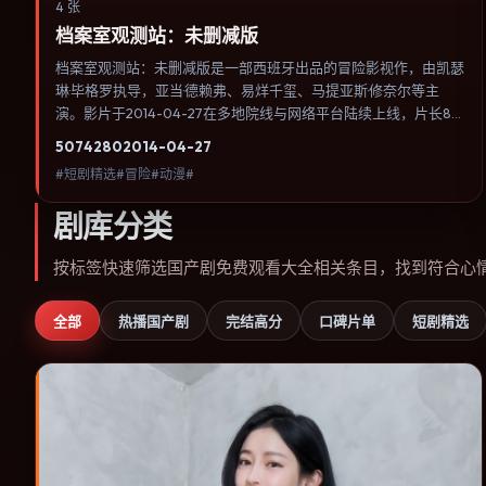
4 张
档案室观测站：未删减版
档案室观测站：未删减版是一部西班牙出品的冒险影视作，由凯瑟
琳·毕格罗执导，亚当·德赖弗、易烊千玺、马提亚斯·修奈尔等主
演。影片于2014-04-27在多地院线与网络平台陆续上线，片长89
分钟，适合喜欢冒险类型、关注人物命运与城市气质的观众观看。
5074
280
2014-04-27
奇幻元素被当作隐喻使用，世界规则清晰，人物选择仍承担真实后
#短剧精选#冒险#动漫#
果。内容聚焦人物选择与情节推进，节奏与视听语言统一，可作为
休闲观影或类型片补片的选择。
剧库分类
按标签快速筛选国产剧免费观看大全相关条目，找到符合心
全部
热播国产剧
完结高分
口碑片单
短剧精选