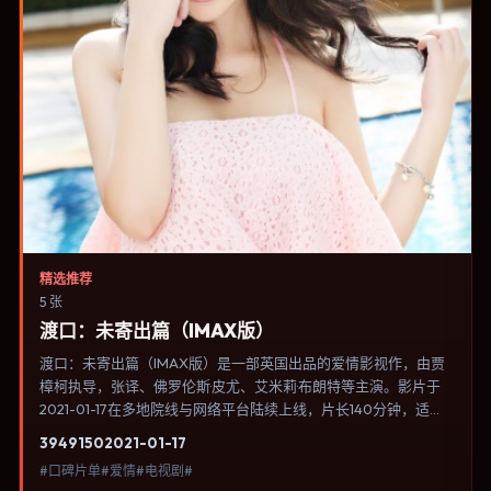
精选推荐
5 张
渡口：未寄出篇（IMAX版）
渡口：未寄出篇（IMAX版）是一部英国出品的爱情影视作，由贾
樟柯执导，张译、佛罗伦斯·皮尤、艾米莉·布朗特等主演。影片于
2021-01-17在多地院线与网络平台陆续上线，片长140分钟，适合
喜欢爱情类型、关注人物命运与城市气质的观众观看。叙事以冷峻
3949
150
2021-01-17
镜头推进，城市夜景与室内对峙交替，张力主要来自沉默与眼神。
#口碑片单#爱情#电视剧#
内容聚焦人物选择与情节推进，节奏与视听语言统一，可作为休闲