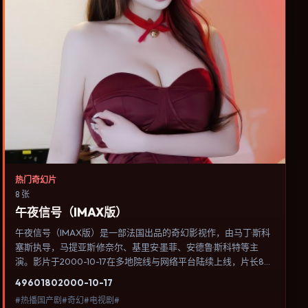
热门奇幻片
8 张
午夜信号（IMAX版）
午夜信号（IMAX版）是一部法国出品的奇幻影视作，由马丁·斯科
塞斯执导，马提亚斯·修奈尔、基里安·墨菲、安德鲁·斯科特等主
演。影片于2000-10-17在多地院线与网络平台陆续上线，片长87
分钟，适合喜欢奇幻类型、关注人物命运与城市气质的观众观看。
4960
180
2000-10-17
动作场面服务于人物关系，每一次冲突都会改写角色之间的信任边
#热播国产剧#奇幻#电视剧#
界。内容聚焦人物选择与情节推进，节奏与视听语言统一，可作为