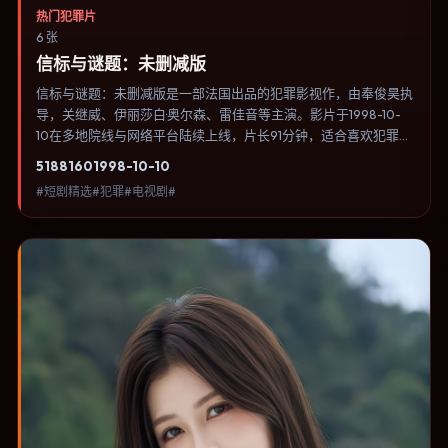
热门犯罪片
6 张
信标与谜题：未删减版
信标与谜题：未删减版是一部法国出品的犯罪影视作，由奉俊昊执
导，关继威、伊丽莎白·奥尔森、雷佳音等主演。影片于1998-10-
10在多地院线与网络平台陆续上线，片长91分钟，适合喜欢犯罪类
型、关注人物命运与城市气质的观众观看。科幻设定尽量贴近可验
5188
160
1998-10-10
证的科学推论，避免为炫技而牺牲人物动机。内容聚焦人物选择与
#短剧精选#犯罪#电视剧#
情节推进，节奏与视听语言统一，可作为休闲观影或类型片补片的
选择。