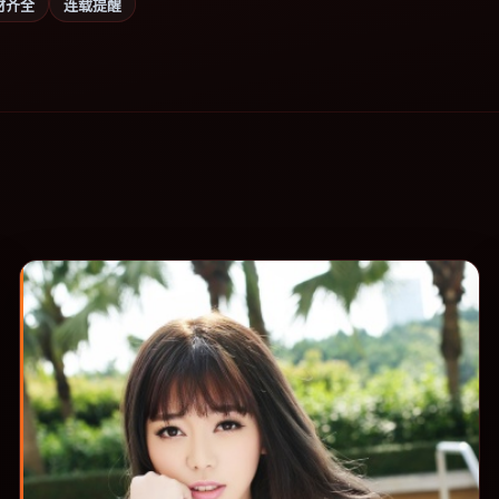
材齐全
连载提醒
。