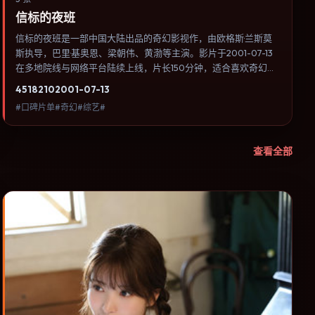
信标的夜班
信标的夜班是一部中国大陆出品的奇幻影视作，由欧格斯·兰斯莫
斯执导，巴里·基奥恩、梁朝伟、黄渤等主演。影片于2001-07-13
在多地院线与网络平台陆续上线，片长150分钟，适合喜欢奇幻类
型、关注人物命运与城市气质的观众观看。科幻设定尽量贴近可验
4518
210
2001-07-13
证的科学推论，避免为炫技而牺牲人物动机。内容聚焦人物选择与
#口碑片单#奇幻#综艺#
情节推进，节奏与视听语言统一，可作为休闲观影或类型片补片的
选择。
查看全部